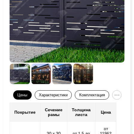
Цены
Характеристики
Комплектация
Сечение
Толщина
Покрытие
Цена
рамы
листа
от
30 х 30
от 1,5 до
11962