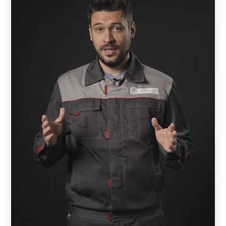
Использование забора такого типа сделает проживание
в доме или коттедже комфортным и безопасным.
Помимо своих основных защитных функций, заборы
Хай-Тек радуют глаз неординарным видом и выделяют
участок среди сотни других.
Особенности изготовления ограждения
Хай-Тек
Технология изготовления ограждений заключается в
лазерной резке металла с целью получения самых
разных рисунков и узоров. Благодаря высокой точности
лазерных приборов, на металл удается перенести
любой орнамент до мельчайших деталей. Такой метод
позволяет создать настоящее произведение искусства и