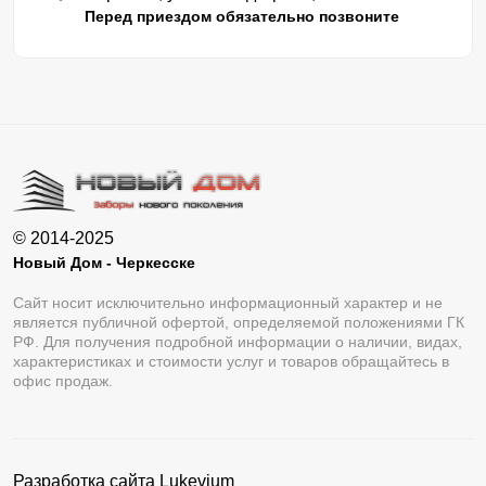
Перед приездом обязательно позвоните
Учитывая все преимущества, можно сказать, что заборы
Хай-тек — это надежная защита территории в сочетании
со стильным и эффектным дизайном.
Монтаж и его нюансы
Способ монтажа — один из важных пунктов при выборе
забора. Хай-тек — это тот вариант, когда все секции
© 2014-2025
будут доставлены в готовом виде. Монтаж ограждения
Новый Дом - Черкесске
не займет много времени, ведь не придется собирать
Сайт носит исключительно информационный характер и не
является публичной офертой, определяемой положениями ГК
элементы по отдельности, но для установки будет
РФ. Для получения подробной информации о наличии, видах,
необходимо воспользоваться услугами спецтехники.
характеристиках и стоимости услуг и товаров обращайтесь в
офис продаж.
Готовые секции крепятся к столбам. Столбы могут быть
любого вида: металлические, железобетонные, из
декоративных блоков или камня. Крепление секций
Разработка сайта
Lukevium