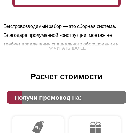
Быстровозводимый забор — это сборная система.
Благодаря продуманной конструкции, монтаж не
требует привлечения специального оборудования и
ЧИТАТЬ ДАЛЕЕ
квалификации. Сборку можно выполнить
самостоятельно без особых усилий. Конструкция
пользуется популярностью у дачников и владельцев
Расчет стоимости
загородных домов.
Особенности конструкции модели
Получи промокод на:
«Жалюзи»
В заборе-жалюзи ламели к профилям крепят под углом
горизонтально. По своей структуре это очень