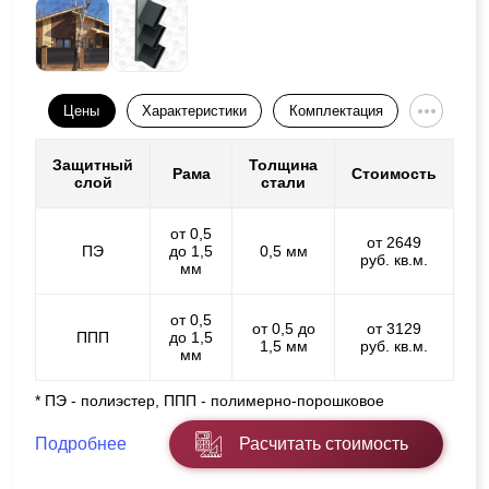
Цены
Характеристики
Комплектация
Защитный
Толщина
Рама
Стоимость
слой
стали
от 0,5
от 2649
ПЭ
до 1,5
0,5 мм
руб. кв.м.
мм
от 0,5
от 0,5 до
от 3129
ППП
до 1,5
1,5 мм
руб. кв.м.
мм
* ПЭ - полиэстер, ППП - полимерно-порошковое
Подробнее
Расчитать стоимость