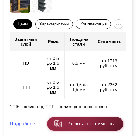
Цены
Характеристики
Комплектация
Защитный
Толщина
Рама
Стоимость
слой
стали
от 0,5
от 1713
ПЭ
до 1,5
0,5 мм
руб. кв.м.
мм
от 0,5
от 0,5 до
от 2262
ППП
до 1,5
1,5 мм
руб. кв.м.
мм
* ПЭ - полиэстер, ППП - полимерно-порошковое
Подробнее
Расчитать стоимость