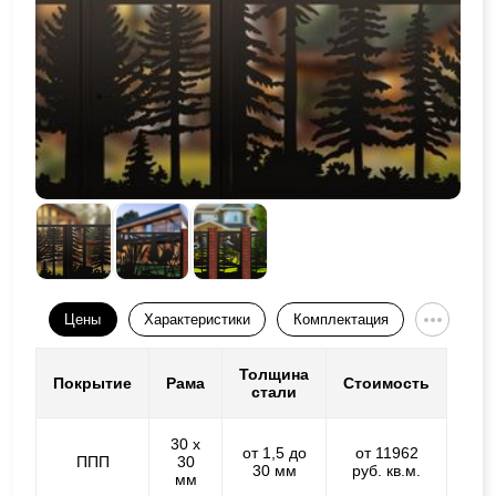
Цены
Характеристики
Комплектация
Толщина
Покрытие
Рама
Стоимость
стали
30 х
от 1,5 до
от 11962
ППП
30
30 мм
руб. кв.м.
мм