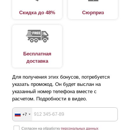
напоминает жалюзи. Основными элементами такой
Скидка до 48%
Сюрприз
ограды являются:
столбы;
рама;
материал заполнения (ламели);
крепеж.
Бесплатная
доставка
Основную жесткость ограждению обеспечивает рама,
состоящая из боковых планок — левой, правой и
Для получения этих бонусов, потребуется
указать промокод. Он будет выслан на
верхней. Толщина металла, из которого изготовлены
указанный номер телефона вместе с
детали — 0,5-1,5 мм. Конструкции шириной более 2 м
расчетом. Подробности в видео.
укрепляют посредством усилителей.
Ламели, расположенные под углом, не затеняют
+7
участок. При этом двор для любопытных глаз останется
невидимым, разве что кто-то догадается наклониться и
Согласен на обработку
персональных данных