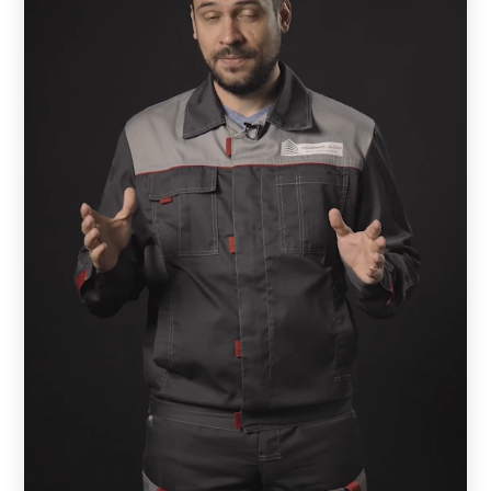
Виды заборов
Ограждение — жалюзи представлено следующими
моделями:
Забор-жалюзи -
«
Стандарт
»
;
Забор-жалюзи -
«
Оптима
»
;
Забор-жалюзи -
«
Премиум
»
;
Забор-жалюзи -
«
Люкс
»
;
Забор-жалюзи -
«
Модерн
»
;
Забор-жалюзи -
«
Комби
»
.
Забор-жалюзи «Стандарт»
— наиболее бюджетный
вариант из-за меньшего расхода материала. Выглядит
основательно и стильно.
Забор-жалюзи «Оптима».
В моделе больше объема,