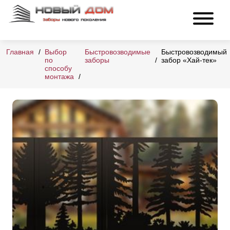
Главная
Выбор
Быстровозводимые
Быстровозводимый
по
заборы
забор «Хай-тек»
способу
монтажа