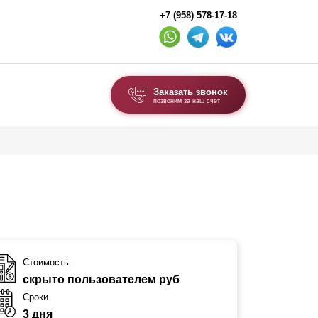
+7 (958) 578-17-18
Заказать звонок
позвоним за наш счет
ВЫБОР ПО ТИПУ
Модульные заборы и ограждения
Комбинированные заборы
Секционные заборы
ВОРОТА И КАЛИТКИ
Стоимость
скрыто пользователем руб
Ворота откатные
Сроки
Ворота распашные
3 дня
Ворота складные гармошка