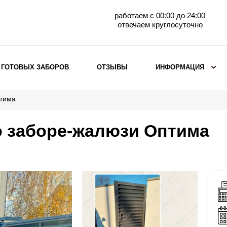
работаем с 00:00 до 24:00
отвечаем круглосуточно
 ГОТОВЫХ ЗАБОРОВ
ОТЗЫВЫ
ИНФОРМАЦИЯ
птима
ВЫБОР ПО МАТЕРИАЛУ
Заборы с кирпичными столбами
о заборе-жалюзи Оптима
Заборы из евроштакетника
горизонтального
Металлические заборы для дачи
Забор жалюзи с кирпичными столбами
Металлические заборы
Металлические ограждения