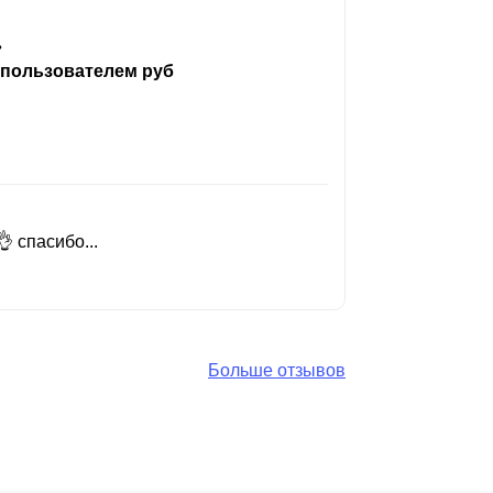
ь
 пользователем руб
 спасибо...
Добрый день
Читать вес
Больше отзывов