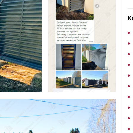
ВЫБОР ПО ХАРАКТЕРИСТИКАМ
Горизонтальные заборы
К
Высокие заборы
Красивые, дизайнерские заборы
ВЫБОР ПО СПОСОБУ МОНТАЖА
Заборы под ключ
Готовые заборы
Комплекты заборов-лего "сделай сам"
Быстровозводимые заборы