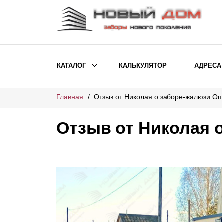
КАТАЛОГ
КАЛЬКУЛЯТОР
АДРЕСА
Главная
Отзыв от Николая о заборе-жалюзи О
ВЫБОР ПО МОДЕЛИ
Заборы Ранчо
Отзыв от Николая 
Заборы Хай-тек
Заборы Классика
Заборы Жалюзи
ВЫБОР ПО НАЗНАЧЕНИЮ
Заборы и ограждения для детских
садов