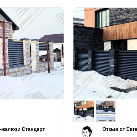
е-жалюзи Стандарт
Отзыв от Евг