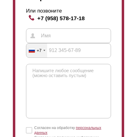
забор выглядит одинаково с двух сторон. Такой забор
Или позвоните
ставят, например, между двух участков или в других
+7 (958) 578-17-18
случаях, когда необходим презентабельный вид с
каждой стороны. Односторонний забор,
соответственно, имеет лицевую сторону (для улицы)
и изнаночную (для двора). Так можно сэкономить,
потому что стали на односторонний забор требуется
меньше (см. рисунок профиля).
+7
Согласен на обработку
персональных
данных