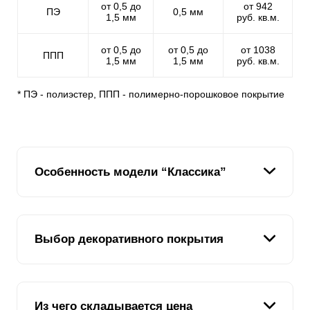
от 0,5 до
от 942
ПЭ
0,5 мм
1,5 мм
руб. кв.м.
от 0,5 до
от 0,5 до
от 1038
ППП
1,5 мм
1,5 мм
руб. кв.м.
* ПЭ - полиэстер, ППП - полимерно-порошковое покрытие
Особенность модели “Классика”
Мы подумали: “Если есть модель “Ранчо”, в которой
Выбор декоративного покрытия
ламели имитируют доски и расположены
горизонтально, то почему бы не сделать модель, в
которой ламели будут расположены вертикально”.
Подумали и разработали модель “Классика”. Почему
Во всех наших моделях используется два типа
классика? Потому что такой забор, это в какой-то
Из чего складывается цена