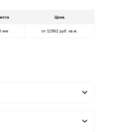
иста
Цена
30 мм
от 11962 руб. кв.м.
льность и уникальность во всем. Для тех,
 кто любит получить все по максимуму из