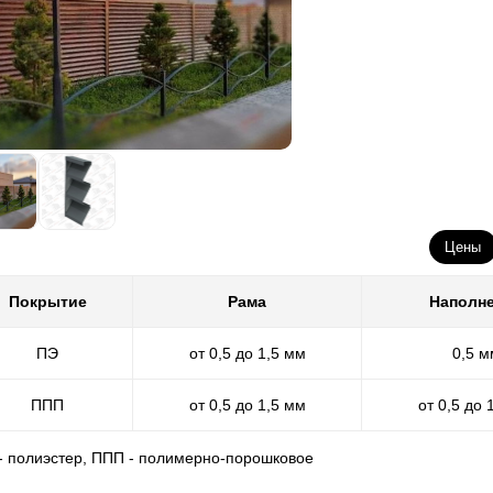
чиная с нарезки стали и заканчивая покраской. Потом к делу прис
ор чтобы он доехал до места без повреждений. И к концу работы пр
анизовать доставку готового забора до вас. Вся наша команда работ
роший забор.
вам рассказали подробно весь процесс изготовления забора, вы это
неджер сам регулирует весь процесс. Ваша задача состоит в принят
бота не закончена. Так как забор необходимо установить. И на по
оконсультируем, расскажем если что-то будет не понятно, ответим
нтажа, если вдруг понадобиться.
Цены
Покрытие
Рама
Наполн
ПЭ
от 0,5 до 1,5 мм
0,5 м
ППП
от 0,5 до 1,5 мм
от 0,5 до 
 - полиэстер, ППП - полимерно-порошковое