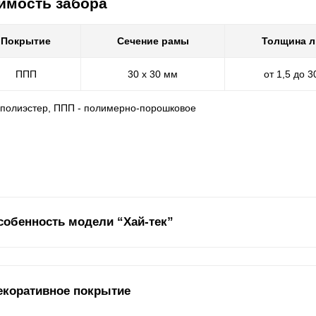
имость забора
Покрытие
Сечение рамы
Толщина л
ППП
30 х 30 мм
от 1,5 до 
- полиэстер, ППП - полимерно-порошковое
собенность модели “Хай-тек”
ель забора “Хай-тек” подходит для тех людей, кто любит индивидуа
екоративное покрытие
о любит быть особым и неповторимым в выборе
дизайнов
. Для тех,
его возможного и невозможного.