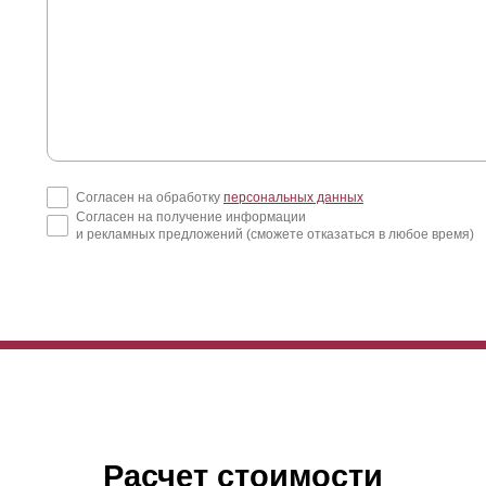
Согласен на обработку
персональных данных
Согласен на получение информации
и рекламных предложений (сможете отказаться в любое время)
от забор изготавливается из листов стали с толщиной от 2 до 10 
зером изготавливается рисунок. Рисунок можно выбрать из предост
сты из стали крепятся на сварную стальную раму. Монтаж рамы и 
ого, сварные швы детально обрабатываются и затем грунтуются. Об
готовленным рисунком. При желании заказчика перед грунтовкой, т
унтования и сварных работ секции забора дальше поступают на по
товая к установке заборная секция. Наборы крепежей, так же входя
рат нет. Готовые секции, останется только прикрепить к столбам. 
делей заборов, секции "Хай-тек" доставляются уже в готовом и соб
Расчет стоимости
згрузки и для установки забора на участке, нужна будет подъемна