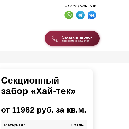
+7 (958) 578-17-18
Заказать звонок
позвоним за наш счет
ВЫБОР ПО ТИПУ
Модульные заборы и ограждения
Секционный
Комбинированные заборы
Секционные заборы
забор «Хай-тек»
ВОРОТА И КАЛИТКИ
от 11962 руб. за кв.м.
Ворота откатные
Ворота распашные
Материал :
Сталь
Ворота складные гармошка