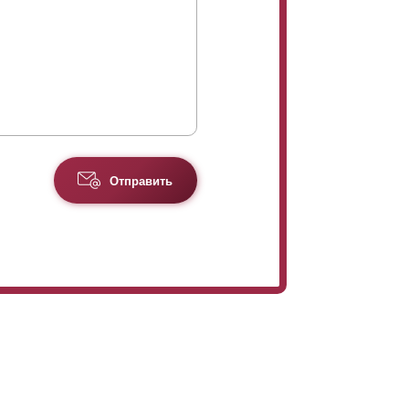
Отправить
миллиметров. На металлическом листе
авленных образцов, или предоставить свой.
листов происходит с помощью сварки. После
язательно грунтуется рама забора и листы с
ак же можем оцинковать. После оцинковки,
краску. Этим самым образом получается
т в комплектацию забора, дополнительных
Отличие от остальных изготовленных наших
ранном виде. Поэтому для их доставки и
я техника. Это единственный дополнительный