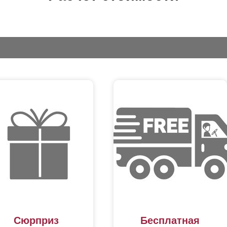
сход. Все заборы, которые мы изготавливаем можно установить на 
ключение. Если вы на стадии разработки проекта забора, то наши д
ши желания. Если у вас столбы уже стоят на участке, то мы можем 
змеры каждого пролета. Также мы сами изготавливаем стальные 
работку, покрасить их в нужный цвет и установить вам полностью г
Сюрприз
Бесплатная