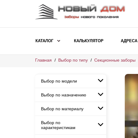
КАТАЛОГ
КАЛЬКУЛЯТОР
АДРЕСА
Главная
Выбор по типу
Секционные заборы
ВЫБОР ПО МОДЕЛИ
Заборы Ранчо
Выбор по модели
Заборы Хай-тек
Заборы Классика
Выбор по назначению
Заборы Ранчо
Заборы Жалюзи
Заборы Хай-тек
Выбор по материалу
Заборы и ограждения для
Заборы Классика
детских садов
ВЫБОР ПО НАЗНАЧЕНИЮ
Заборы Жалюзи
Выбор по
Заборы с кирпичными столбами
Заборы для дачи
характеристикам
Заборы и ограждения для детских
Заборы из евроштакетника
Элитные заборы для коттеджей
садов