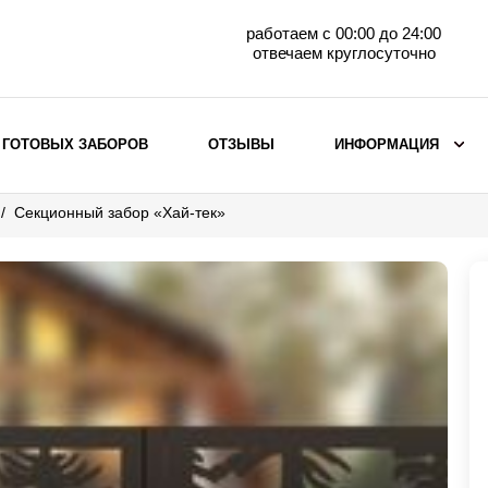
работаем с 00:00 до 24:00
отвечаем круглосуточно
 ГОТОВЫХ ЗАБОРОВ
ОТЗЫВЫ
ИНФОРМАЦИЯ
Секционный забор «Хай-тек»
ВЫБОР ПО МАТЕРИАЛУ
Заборы с кирпичными столбами
Заборы из евроштакетника
горизонтального
Металлические заборы для дачи
Забор жалюзи с кирпичными столбами
Металлические заборы
Металлические ограждения