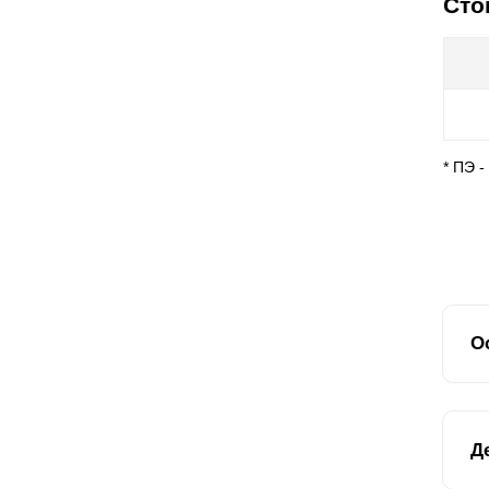
Сто
* ПЭ 
О
Мод
Д
кт
вс