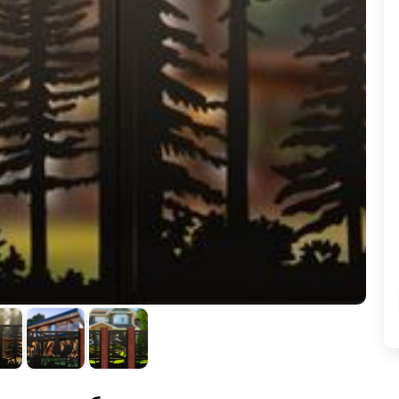
ВЫБОР ПО ХАРАКТЕРИСТИКАМ
Горизонтальные заборы
Высокие заборы
Красивые, дизайнерские заборы
ВЫБОР ПО СПОСОБУ МОНТАЖА
Заборы под ключ
Готовые заборы
Комплекты заборов-лего "сделай сам"
Быстровозводимые заборы