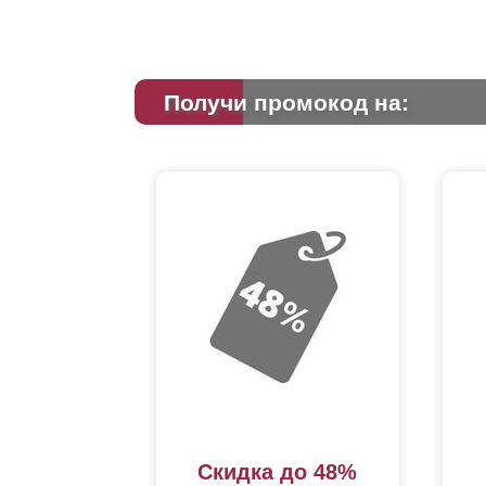
ра
ис
ва
ра
об
Получи промокод на:
Скидка до 48%