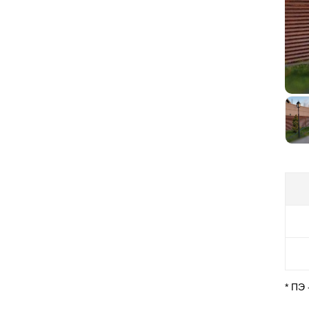
на
заб
орг
хо
Мы 
ме
ра
Пр
мо
* ПЭ