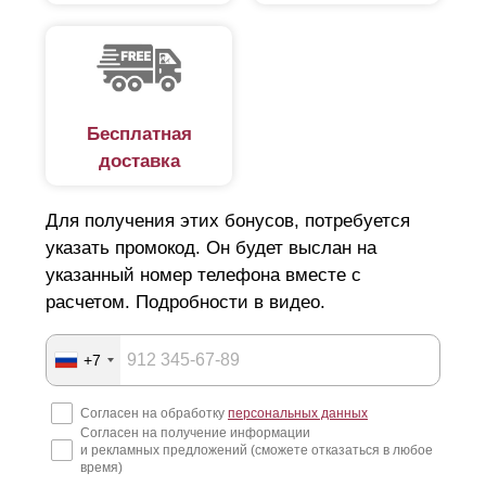
Бесплатная
доставка
Для получения этих бонусов, потребуется
указать промокод. Он будет выслан на
указанный номер телефона вместе с
Если в вариантах линейки «Стандарт», «Премиум» и
расчетом. Подробности в видео.
«
Оптима
» разница в дизайне достигается за счет
изменения высоты
ламелей
с сохранением Z-
профиля, то в модели «Люкс»
+7
высота
ламели
изменена за счет изменения
профиля. Эта особенность конструкции несколько
Согласен на обработку
персональных данных
повлияла на выполнение нахлеста при укладке.
Согласен на получение информации
и рекламных предложений (сможете отказаться в любое
время)