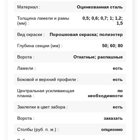
Материал :
Оцинкованная сталь
Толщина ламели и рамы
0,5; 0,6; 0,7; 1; 1,2;
(мм) :
1,5
Вид окраски :
Порошковая окраска; полиэстер
Глубина секции (мм) :
50; 60; 80
Ворота :
Откатные; распашные
Ламели :
есть
Боковой и верхний профили :
есть
Центральная усиливающая
по
планка :
необходимости
Заклепки в цвет забора :
есть
Ворота :
заказать
Столбы (руб. п. м.) :
опционно